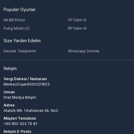
Popüler Oyunlar
MLBB Elmas
VP Satın Al
Pubg Mobil UC
RP Satın Al
Size Yardım Edelim
Destek Taleplerim
Whatsapp Destek
İletişim
Vergi Dairesi / Numarası
Merkez/Uşak6000321803
Unvan
Dret Medya Bilişim
Adres
Atatürk Mh. 1.Kahraman Sk. No2
Müşteri Temsilcisi
+90 850 303 76 81
İletişim E-Posta