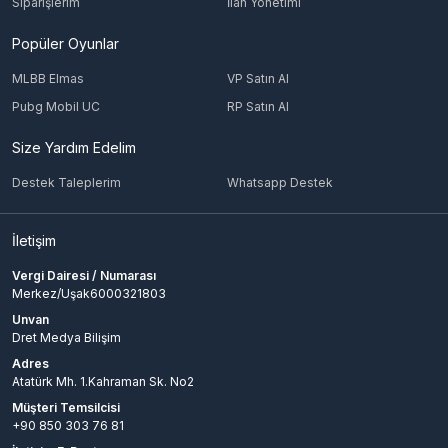
Siparişlerim
İlan Yönetimi
Popüler Oyunlar
MLBB Elmas
VP Satın Al
Pubg Mobil UC
RP Satın Al
Size Yardım Edelim
Destek Taleplerim
Whatsapp Destek
İletişim
Vergi Dairesi / Numarası
Merkez/Uşak6000321803
Unvan
Dret Medya Bilişim
Adres
Atatürk Mh. 1.Kahraman Sk. No2
Müşteri Temsilcisi
+90 850 303 76 81