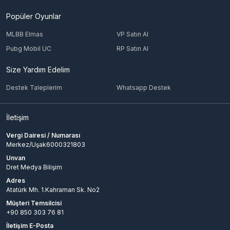
Popüler Oyunlar
MLBB Elmas
VP Satın Al
Pubg Mobil UC
RP Satın Al
Size Yardım Edelim
Destek Taleplerim
Whatsapp Destek
İletişim
Vergi Dairesi / Numarası
Merkez/Uşak6000321803
Unvan
Dret Medya Bilişim
Adres
Atatürk Mh. 1.Kahraman Sk. No2
Müşteri Temsilcisi
+90 850 303 76 81
İletişim E-Posta