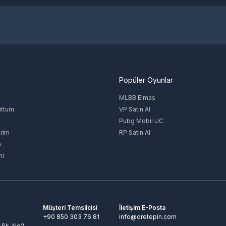
Popüler Oyunlar
MLBB Elmas
uttum
VP Satın Al
Pubg Mobil UC
rim
RP Satın Al
m
mi
Müşteri Temsilcisi
İletişim E-Posta
+90 850 303 76 81
info@dretepin.com
 Sk. No2