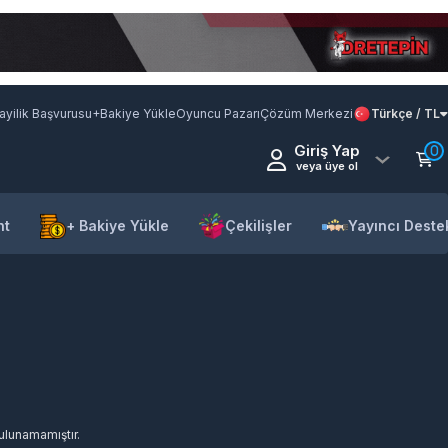
ayilik Başvurusu
+Bakiye Yükle
Oyuncu Pazarı
Çözüm Merkezi
Türkçe / TL
Giriş Yap
0
veya üye ol
nt
+ Bakiye Yükle
Çekilişler
Yayıncı Deste
bulunamamıştır.