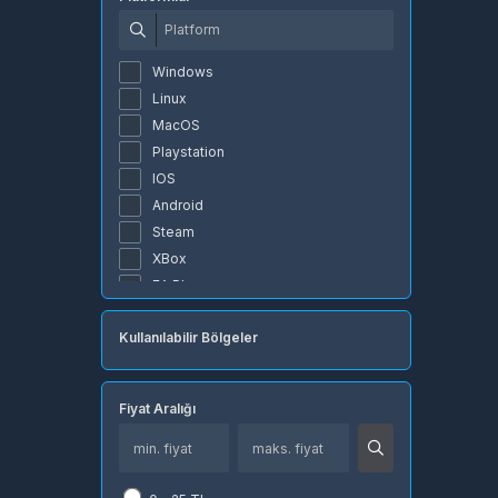
Naver Z Corporation
Popmundo
Gpay
Windows
Imvu
Linux
Yalla Ludo
MacOS
Mojang
Playstation
Electronic Arts
IOS
Travian Games
Android
Undawn
Steam
Bigpoint
XBox
RigorZ
EA Play
Sobee
Epic Games
Wattgaming
Kullanılabilir Bölgeler
Riot Games
Razer
Battle.net
Apple
Origin
Google
Fiyat Aralığı
Razer
Nfinity Games
Global
4399en game
Tarayıcı
NTTGame