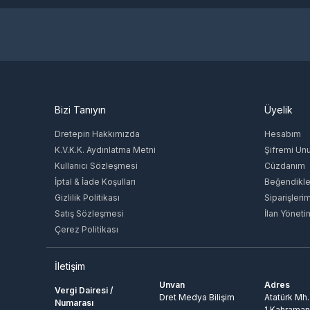
Microsoft Store
Amazon
Ubisoft
Apex Legends
Sony
Honor Of Nations
Bizi Tanıyın
Üyelik
Blizzard Entertainment
Gravity
Dretepin Hakkımızda
Hesabım
Rockstar Games
K.V.K.K. Aydınlatma Metni
Şifremi Un
ESTsoft
Kullanıcı Sözleşmesi
Cüzdanım
battle.net
İptal & İade Koşulları
Beğendikle
Gizlilik Politikası
Paribu
Siparişleri
Satış Sözleşmesi
İlan Yöneti
TQ Digital Entertainment
Çerez Politikası
Cross Fire
Dsmart
Garena
İletişim
GeForce
Unvan
Adres
Vergi Dairesi /
Tencent
Dret Medya Bilişim
Atatürk Mh.
Numarası
1.Kahraman