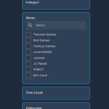
Kategori
Marka
Tencent Games
Riot Games
Century Games
Level Infinite
Joymax
JC Planet
PHBOT
Bot-Cave
Gamegami
Rokogame
Ürün Çeşidi
Rise
NetEase
miHoYo
Platformlar