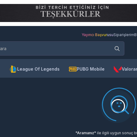
Yayıncı Başvurusu
Siparişlerim
B
League Of Legends
PUBG Mobile
Valora
"Aramanız"
ile ilgili uygun sonuç 