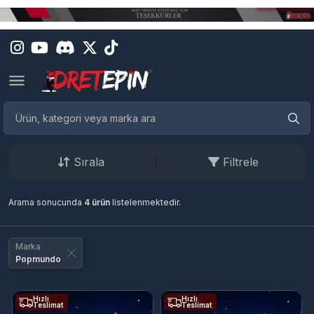
Sırala
Filtrele
Arama sonucunda
4 ürün
listelenmektedir.
Marka
Popmundo
Hızlı
Hızlı
Teslimat
Teslimat