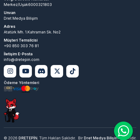
Merkez/Uşak6000321803
Unvan
Dret Medya Bilişim
Adres
Atatürk Mh. 1.Kahraman Sk. No2
Müşteri Temsilcisi
+90 850 303 76 81
İletişim E-Posta
info@dretepin.com
Ödeme Yöntemleri
© 2026
DRETEPİN
. Tüm Hakları Saklıdır.
Bir
Dret Medya Bilişim
İştirakidir.