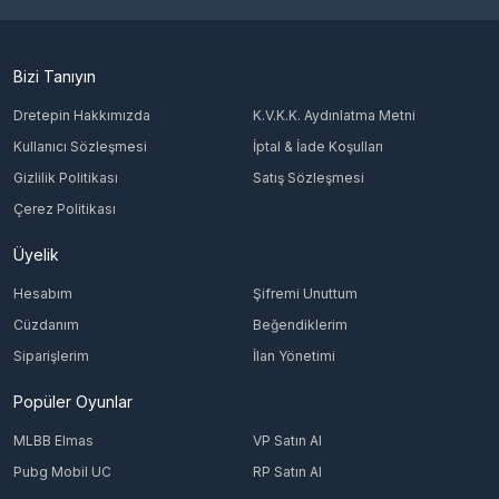
Bizi Tanıyın
Dretepin Hakkımızda
K.V.K.K. Aydınlatma Metni
Kullanıcı Sözleşmesi
İptal & İade Koşulları
Gizlilik Politikası
Satış Sözleşmesi
Çerez Politikası
Üyelik
Hesabım
Şifremi Unuttum
Cüzdanım
Beğendiklerim
Siparişlerim
İlan Yönetimi
Popüler Oyunlar
MLBB Elmas
VP Satın Al
Pubg Mobil UC
RP Satın Al