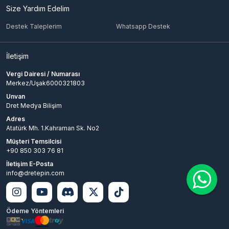
Size Yardım Edelim
Destek Taleplerim
Whatsapp Destek
İletişim
Vergi Dairesi / Numarası
Merkez/Uşak6000321803
Unvan
Dret Medya Bilişim
Adres
Atatürk Mh. 1.Kahraman Sk. No2
Müşteri Temsilcisi
+90 850 303 76 81
İletişim E-Posta
info@dretepin.com
Ödeme Yöntemleri