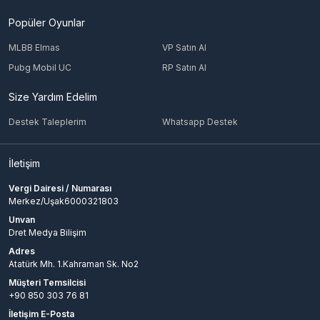
Popüler Oyunlar
MLBB Elmas
VP Satın Al
Pubg Mobil UC
RP Satın Al
Size Yardım Edelim
Destek Taleplerim
Whatsapp Destek
İletişim
Vergi Dairesi / Numarası
Merkez/Uşak6000321803
Unvan
Dret Medya Bilişim
Adres
Atatürk Mh. 1.Kahraman Sk. No2
Müşteri Temsilcisi
+90 850 303 76 81
İletişim E-Posta