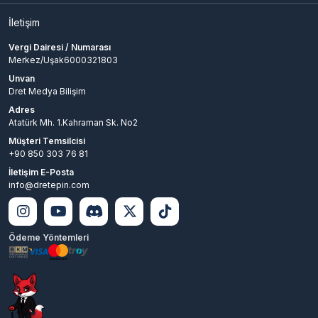
İletişim
Vergi Dairesi / Numarası
Merkez/Uşak6000321803
Unvan
Dret Medya Bilişim
Adres
Atatürk Mh. 1.Kahraman Sk. No2
Müşteri Temsilcisi
+90 850 303 76 81
İletişim E-Posta
info@dretepin.com
Ödeme Yöntemleri