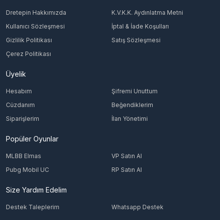
Dretepin Hakkımızda
K.V.K.K. Aydınlatma Metni
Kullanıcı Sözleşmesi
İptal & İade Koşulları
Gizlilik Politikası
Satış Sözleşmesi
Çerez Politikası
Üyelik
Hesabım
Şifremi Unuttum
Cüzdanım
Beğendiklerim
Siparişlerim
İlan Yönetimi
Popüler Oyunlar
MLBB Elmas
VP Satın Al
Pubg Mobil UC
RP Satın Al
Size Yardım Edelim
Destek Taleplerim
Whatsapp Destek