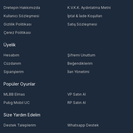
Dretepin Hakkımızda
K.V.K.K. Aydınlatma Metni
Kullanıcı Sözleşmesi
İptal & İade Koşulları
Gizlilik Politikası
Satış Sözleşmesi
Çerez Politikası
Üyelik
Hesabım
Şifremi Unuttum
Cüzdanım
Beğendiklerim
Siparişlerim
İlan Yönetimi
Popüler Oyunlar
MLBB Elmas
VP Satın Al
Pubg Mobil UC
RP Satın Al
Size Yardım Edelim
Destek Taleplerim
Whatsapp Destek