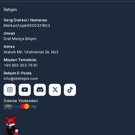
İletişim
Vergi Dairesi / Numarası
Merkez/Uşak6000321803
Unvan
Dret Medya Bilişim
Adres
Atatürk Mh. 1.Kahraman Sk. No2
Müşteri Temsilcisi
+90 850 303 76 81
İletişim E-Posta
info@dretepin.com
Ödeme Yöntemleri