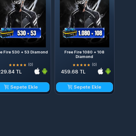
ee Fire 530 + 53 Diamond
Free Fire 1080 + 108
Diamond
(0)
(0)
229.84 TL
459.68 TL
Sepete Ekle
Sepete Ekle