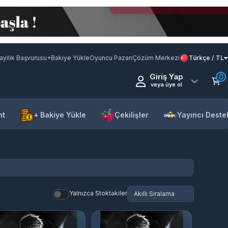
ayilik Başvurusu
+Bakiye Yükle
Oyuncu Pazarı
Çözüm Merkezi
Türkçe / TL
Giriş Yap
0
veya üye ol
nt
+ Bakiye Yükle
Çekilişler
Yayıncı Deste
Yalnızca Stoktakiler