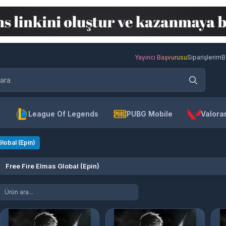
Yayıncı Başvurusu
Siparişlerim
B
League Of Legends
PUBG Mobile
Valora
lobal (Epin)
Free Fire Elmas Global (Epin)