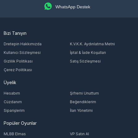
WhatsApp Destek
Bizi Tanıyın
Dretepin Hakkımızda
K.V.K.K. Aydınlatma Metni
Kullanıcı Sözleşmesi
İptal & İade Koşulları
Gizlilik Politikası
Satış Sözleşmesi
Çerez Politikası
Üyelik
Hesabım
Şifremi Unuttum
Cüzdanım
Beğendiklerim
Siparişlerim
İlan Yönetimi
Popüler Oyunlar
MLBB Elmas
VP Satın Al