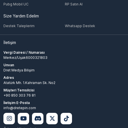
Pubg Mobil UC
RP Satın Al
Size Yardım Edelim
Destek Taleplerim
Whatsapp Destek
İletişim
Vergi Dairesi / Numarası
Merkez/Uşak6000321803
Unvan
Dret Medya Bilişim
Adres
Atatürk Mh. 1.Kahraman Sk. No2
Müşteri Temsilcisi
+90 850 303 76 81
İletişim E-Posta
info@dretepin.com