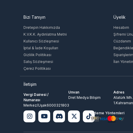
Bizi Tanıyın
Üyelik
Dretepin Hakkımızda
Hesabım
K.V.K.K. Aydınlatma Metni
Şifremi Un
Kullanıcı Sözleşmesi
Cüzdanım
İptal & İade Koşulları
Beğendikle
Gizlilik Politikası
Siparişleri
Satış Sözleşmesi
İlan Yöneti
Çerez Politikası
İletişim
Unvan
Adres
Vergi Dairesi /
Dret Medya Bilişim
Atatürk Mh.
Numarası
1.Kahraman
Merkez/Uşak6000321803
Ödeme Yöntemleri