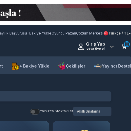
ayilik Başvurusu
+Bakiye Yükle
Oyuncu Pazarı
Çözüm Merkezi
Türkçe / TL
Giriş Yap
0
veya üye ol
nt
+ Bakiye Yükle
Çekilişler
Yayıncı Deste
Yalnızca Stoktakiler