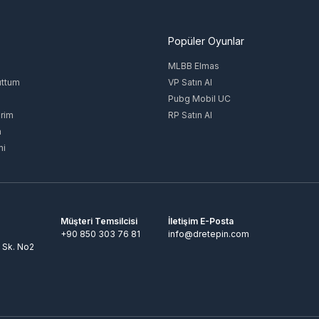
Popüler Oyunlar
MLBB Elmas
uttum
VP Satın Al
Pubg Mobil UC
rim
RP Satın Al
m
mi
Müşteri Temsilcisi
İletişim E-Posta
+90 850 303 76 81
info@dretepin.com
 Sk. No2