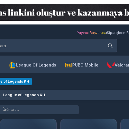
Yayıncı Başvurusu
Siparişlerim
B
League Of Legends
PUBG Mobile
Valora
e of Legends KH
League of Legends KH