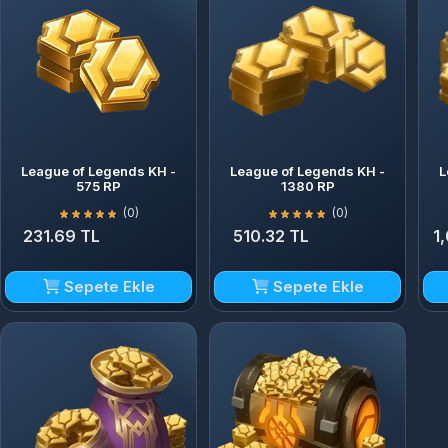
League of Legends KH -
League of Legends KH -
L
575 RP
1380 RP
(0)
(0)
231.69 TL
510.32 TL
1
Sepete Ekle
Sepete Ekle