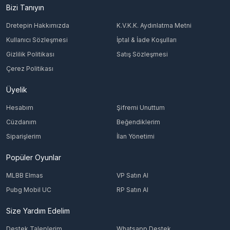
Bizi Tanıyın
Dretepin Hakkımızda
K.V.K.K. Aydınlatma Metni
Kullanıcı Sözleşmesi
İptal & İade Koşulları
Gizlilik Politikası
Satış Sözleşmesi
Çerez Politikası
Üyelik
Hesabım
Şifremi Unuttum
Cüzdanım
Beğendiklerim
Siparişlerim
İlan Yönetimi
Popüler Oyunlar
MLBB Elmas
VP Satın Al
Pubg Mobil UC
RP Satın Al
Size Yardım Edelim
Destek Taleplerim
Whatsapp Destek