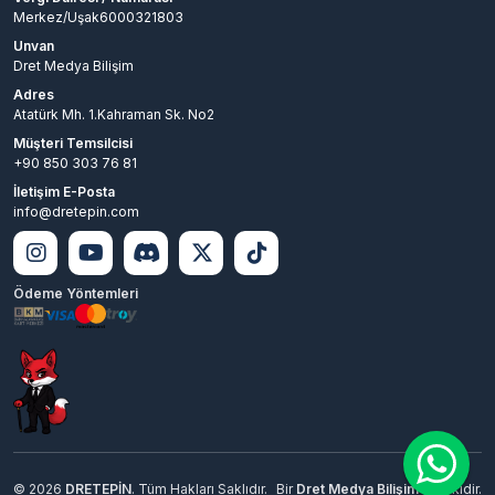
Merkez/Uşak6000321803
Unvan
Dret Medya Bilişim
Adres
Atatürk Mh. 1.Kahraman Sk. No2
Müşteri Temsilcisi
+90 850 303 76 81
İletişim E-Posta
info@dretepin.com
Ödeme Yöntemleri
© 2026
DRETEPİN
. Tüm Hakları Saklıdır.
Bir
Dret Medya Bilişim
İştirakidir.