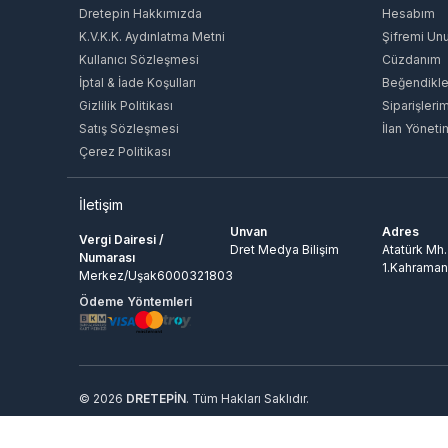
Dretepin Hakkımızda
Hesabım
K.V.K.K. Aydınlatma Metni
Şifremi Un
Kullanıcı Sözleşmesi
Cüzdanım
İptal & İade Koşulları
Beğendikle
Gizlilik Politikası
Siparişleri
Satış Sözleşmesi
İlan Yöneti
Çerez Politikası
İletişim
Unvan
Adres
Vergi Dairesi /
Dret Medya Bilişim
Atatürk Mh.
Numarası
1.Kahraman
Merkez/Uşak6000321803
Ödeme Yöntemleri
© 2026
DRETEPİN
. Tüm Hakları Saklıdır.