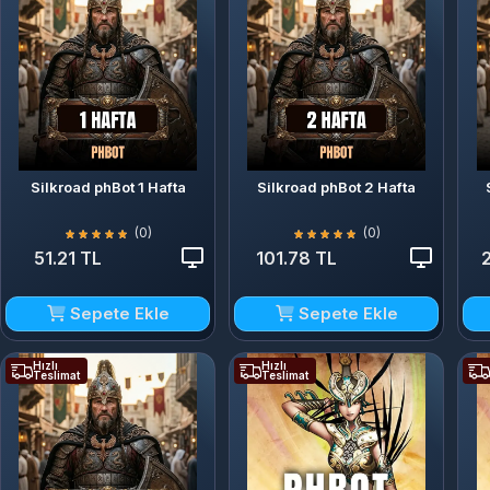
Silkroad phBot 1 Hafta
Silkroad phBot 2 Hafta
(0)
(0)
51.21 TL
101.78 TL
Sepete Ekle
Sepete Ekle
Hızlı
Hızlı
Teslimat
Teslimat