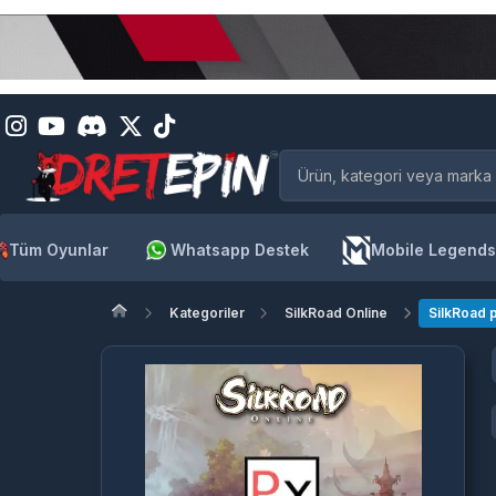
Tüm Oyunlar
Whatsapp Destek
Mobile Legends
Kategoriler
SilkRoad Online
SilkRoad 