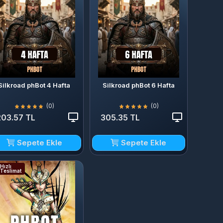
Silkroad phBot 4 Hafta
Silkroad phBot 6 Hafta
(0)
(0)
203.57 TL
305.35 TL
Sepete Ekle
Sepete Ekle
Hızlı
Teslimat