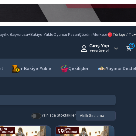
ayilik Başvurusu
+Bakiye Yükle
Oyuncu Pazarı
Çözüm Merkezi
Türkçe / TL
Giriş Yap
0
veya üye ol
nt
+ Bakiye Yükle
Çekilişler
Yayıncı Deste
Yalnızca Stoktakiler
Hızlı
Hızlı
Teslimat
Teslimat