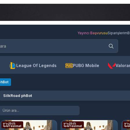
Yayıncı Başvurusu
Siparişlerim
B
League Of Legends
PUBG Mobile
Valora
phBot
SilkRoad phBot
Hızlı
Hızlı
Teslimat
Teslimat