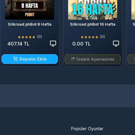
Silkroad phBot 8 Hafta
Silkroad phBot 16 Hafta
S
(0)
(0)
407.14 TL
0.00 TL
Sepete Ekle
Tedarik Aşamasında
Popüler Oyunlar