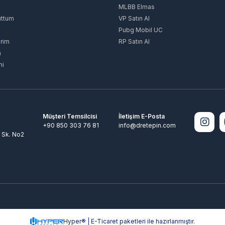
MLBB Elmas
uttum
VP Satın Al
Pubg Mobil UC
rim
RP Satın Al
m
mi
Müşteri Temsilcisi
İletişim E-Posta
+90 850 303 76 81
info@dretepin.com
 Sk. No2
Hyper® | E-Ticaret paketleri ile hazırlanmıştır.