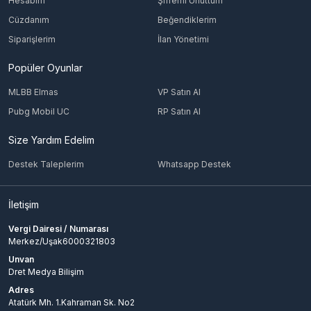
Hesabım
Şifremi Unuttum
Cüzdanım
Beğendiklerim
Siparişlerim
İlan Yönetimi
Popüler Oyunlar
MLBB Elmas
VP Satın Al
Pubg Mobil UC
RP Satın Al
Size Yardım Edelim
Destek Taleplerim
Whatsapp Destek
İletişim
Vergi Dairesi / Numarası
Merkez/Uşak6000321803
Unvan
Dret Medya Bilişim
Adres
Atatürk Mh. 1.Kahraman Sk. No2