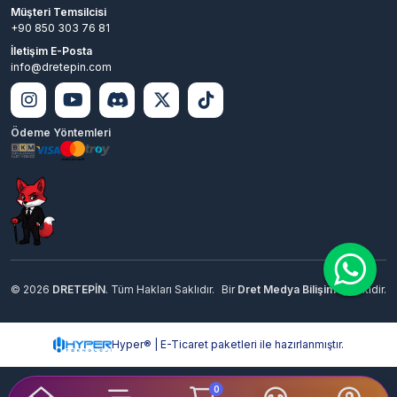
Müşteri Temsilcisi
+90 850 303 76 81
İletişim E-Posta
info@dretepin.com
Ödeme Yöntemleri
© 2026
DRETEPİN
. Tüm Hakları Saklıdır.
Bir
Dret Medya Bilişim
İştirakidir.
Hyper® | E-Ticaret paketleri ile hazırlanmıştır.
0