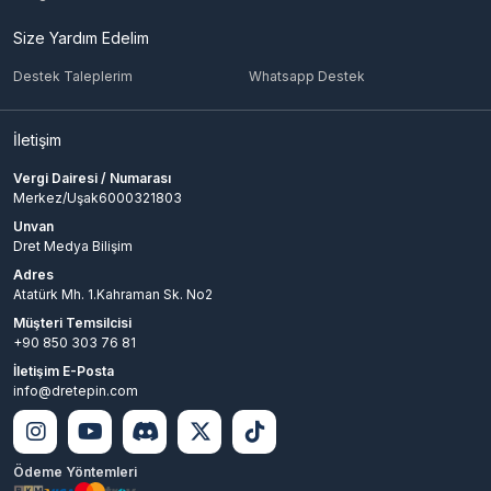
Size Yardım Edelim
Destek Taleplerim
Whatsapp Destek
İletişim
Vergi Dairesi / Numarası
Merkez/Uşak6000321803
Unvan
Dret Medya Bilişim
Adres
Atatürk Mh. 1.Kahraman Sk. No2
Müşteri Temsilcisi
+90 850 303 76 81
İletişim E-Posta
info@dretepin.com
Ödeme Yöntemleri