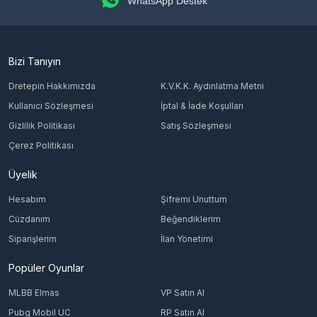
WhatsApp Destek
Bizi Tanıyın
Dretepin Hakkımızda
K.V.K.K. Aydınlatma Metni
Kullanıcı Sözleşmesi
İptal & İade Koşulları
Gizlilik Politikası
Satış Sözleşmesi
Çerez Politikası
Üyelik
Hesabım
Şifremi Unuttum
Cüzdanım
Beğendiklerim
Siparişlerim
İlan Yönetimi
Popüler Oyunlar
MLBB Elmas
VP Satın Al
Pubg Mobil UC
RP Satın Al