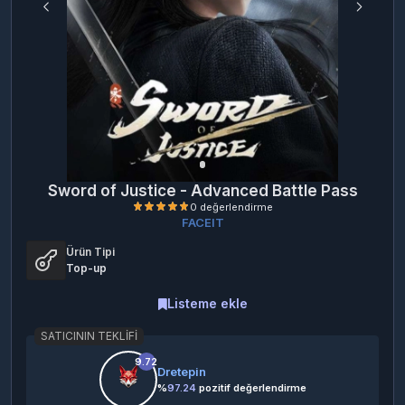
Sword of Justice - Advanced Battle Pass
FACEIT
Ürün Tipi
Top-up
Listeme ekle
SATICININ TEKLIFI
0 değerlendirme
9.72
Dretepin
%
97.24
pozitif değerlendirme