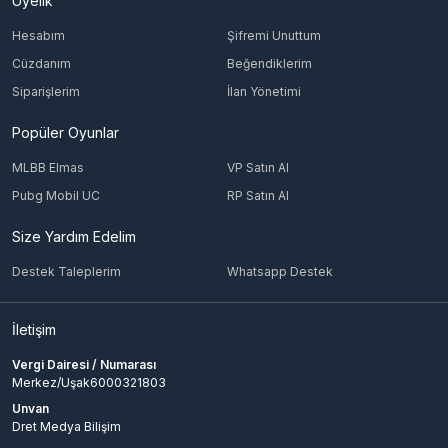
Üyelik
Hesabım
Şifremi Unuttum
Cüzdanım
Beğendiklerim
Siparişlerim
İlan Yönetimi
Popüler Oyunlar
MLBB Elmas
VP Satın Al
Pubg Mobil UC
RP Satın Al
Size Yardım Edelim
Destek Taleplerim
Whatsapp Destek
İletişim
Vergi Dairesi / Numarası
Merkez/Uşak6000321803
Unvan
Dret Medya Bilişim