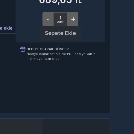
TL
e ekle
Sepete Ekle
HEDIYE OLARAK GÖNDER
Hediye olarak satın al ve PDF hediye kartın
indirmeye hazır olsun.