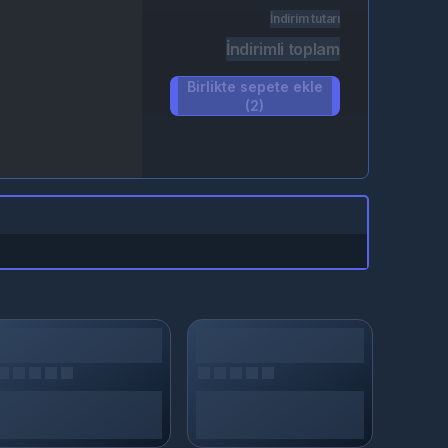
İndirim tutarı
İndirimli toplam
Birlikte sepete ekle
(2)