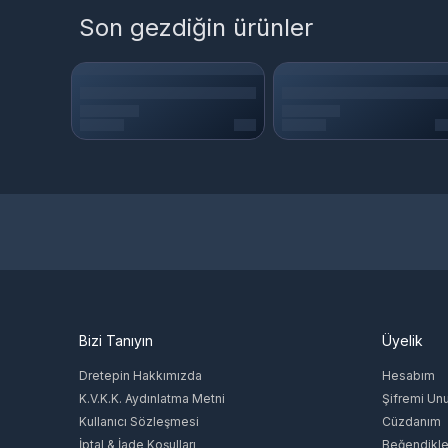
Son gezdiğin ürünler
Bizi Tanıyın
Üyelik
Dretepin Hakkımızda
Hesabım
K.V.K.K. Aydınlatma Metni
Şifremi Un
Kullanıcı Sözleşmesi
Cüzdanım
İptal & İade Koşulları
Beğendikle