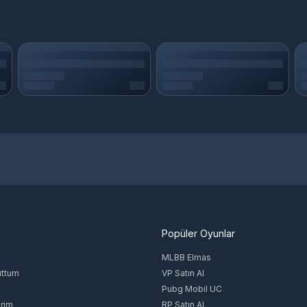
Popüler Oyunlar
MLBB Elmas
uttum
VP Satın Al
Pubg Mobil UC
rim
RP Satın Al