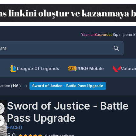
Yayıncı Başvurusu
Siparişlerim
B
League Of Legends
PUBG Mobile
Valora
stice ( NA )
Sword of Justice - Battle Pass Upgrade
Sword of Justice - Battle
Pass Upgrade
FACEIT
5.0
0 değerlendirme