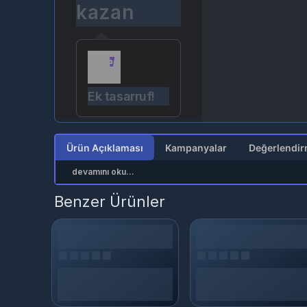
kazan
Ek tasarruf!
Ürün Açıklaması
Kampanyalar
devamını oku...
Benzer Ürünler