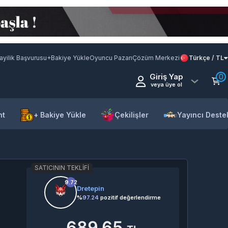
ayilik Başvurusu
+Bakiye Yükle
Oyuncu Pazarı
Çözüm Merkezi
Türkçe / TL
Giriş Yap
0
veya üye ol
nt
+ Bakiye Yükle
Çekilişler
Yayıncı Deste
SATICININ TEKLIFI
9.72
Dretepin
%
97.24
pozitif değerlendirme
689,65