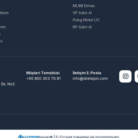
MLBB Elmas
uttum
VP Satın Al
Pubg Mobil UC
rim
RP Satın Al
m
mi
Müşteri Temsilcisi
İletişim E-Posta
+90 850 303 76 81
info@dretepin.com
 Sk. No2
Hyper® | E-Ticaret paketleri ile hazırlanmıştır.