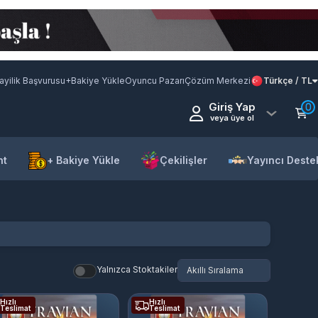
ayilik Başvurusu
+Bakiye Yükle
Oyuncu Pazarı
Çözüm Merkezi
Türkçe / TL
Giriş Yap
0
veya üye ol
nt
+ Bakiye Yükle
Çekilişler
Yayıncı Deste
Yalnızca Stoktakiler
Hızlı
Hızlı
Teslimat
Teslimat