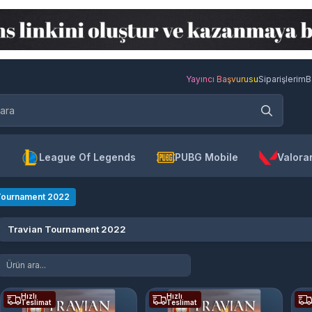
Yayıncı Başvurusu
Siparişlerim
B
League Of Legends
PUBG Mobile
Valora
Tournament 2022
Travian Tournament 2022
Hızlı
Hızlı
Teslimat
Teslimat