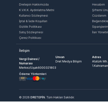
Dretepin Hakkımızda
Hesabım
K.V.K.K. Aydınlatma Metni
Şifremi Un
Kullanıcı Sözleşmesi
Cüzdanım
İptal & İade Koşulları
Beğendikle
Gizlilik Politikası
Siparişleri
Satış Sözleşmesi
İlan Yöneti
Çerez Politikası
İletişim
Unvan
Adres
Vergi Dairesi /
Dret Medya Bilişim
Atatürk Mh.
Numarası
1.Kahraman
Merkez/Uşak6000321803
Ödeme Yöntemleri
© 2026
DRETEPİN
. Tüm Hakları Saklıdır.