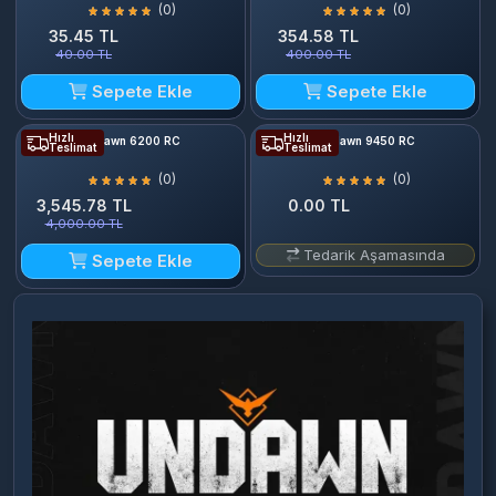
(0)
(0)
35.45 TL
354.58 TL
40.00 TL
400.00 TL
Sepete Ekle
Sepete Ekle
Hızlı
Hızlı
Undawn 6200 RC
Undawn 9450 RC
Teslimat
Teslimat
(0)
(0)
3,545.78 TL
0.00 TL
4,000.00 TL
Tedarik Aşamasında
Sepete Ekle