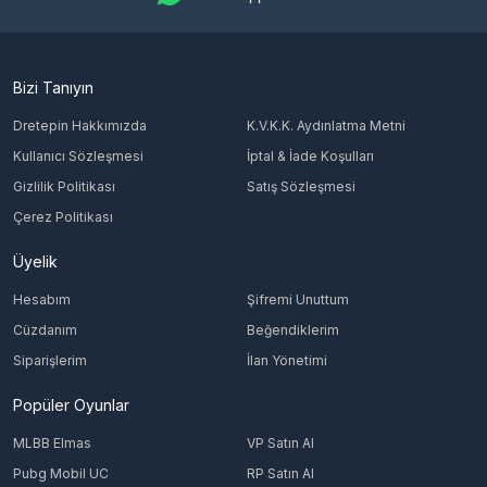
Bizi Tanıyın
Dretepin Hakkımızda
K.V.K.K. Aydınlatma Metni
Kullanıcı Sözleşmesi
İptal & İade Koşulları
Gizlilik Politikası
Satış Sözleşmesi
Çerez Politikası
Üyelik
Hesabım
Şifremi Unuttum
Cüzdanım
Beğendiklerim
Siparişlerim
İlan Yönetimi
Popüler Oyunlar
MLBB Elmas
VP Satın Al
Pubg Mobil UC
RP Satın Al