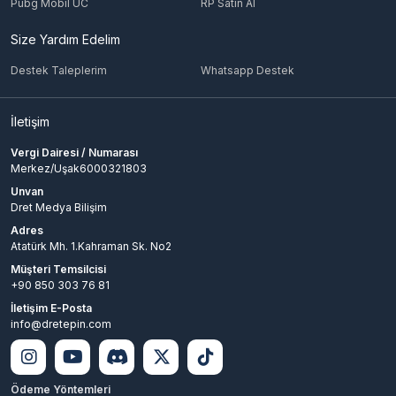
Pubg Mobil UC
RP Satın Al
Size Yardım Edelim
Destek Taleplerim
Whatsapp Destek
İletişim
Vergi Dairesi / Numarası
Merkez/Uşak6000321803
Unvan
Dret Medya Bilişim
Adres
Atatürk Mh. 1.Kahraman Sk. No2
Müşteri Temsilcisi
+90 850 303 76 81
İletişim E-Posta
info@dretepin.com
Ödeme Yöntemleri