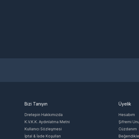
Bizi Tanıyın
Üyelik
Dretepin Hakkımızda
Hesabım
K.V.K.K. Aydınlatma Metni
Şifremi Un
Kullanıcı Sözleşmesi
Cüzdanım
İptal & İade Koşulları
Beğendikle