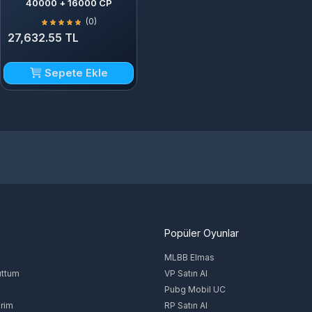
40000 + 16000 CP
(0)
27,632.55 TL
Sepete Ekle
Popüler Oyunlar
MLBB Elmas
uttum
VP Satın Al
Pubg Mobil UC
rim
RP Satın Al