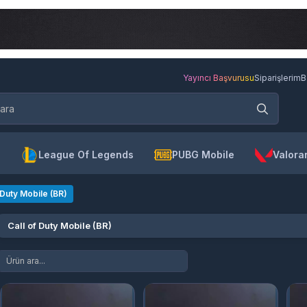
Yayıncı Başvurusu
Siparişlerim
B
League Of Legends
PUBG Mobile
Valora
 Duty Mobile (BR)
Call of Duty Mobile (BR)