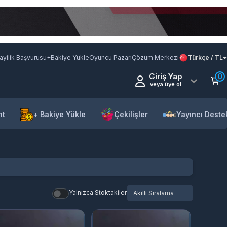
ayilik Başvurusu
+Bakiye Yükle
Oyuncu Pazarı
Çözüm Merkezi
Türkçe / TL
Giriş Yap
0
veya üye ol
nt
+ Bakiye Yükle
Çekilişler
Yayıncı Deste
Yalnızca Stoktakiler