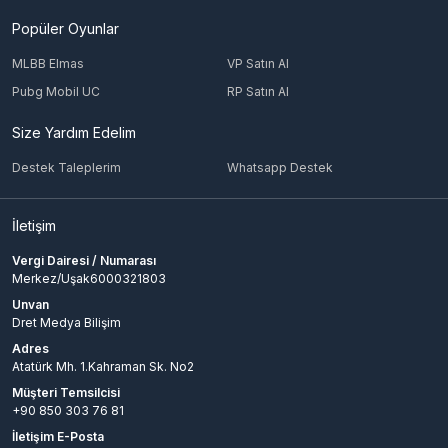
Popüler Oyunlar
MLBB Elmas
VP Satın Al
Pubg Mobil UC
RP Satın Al
Size Yardım Edelim
Destek Taleplerim
Whatsapp Destek
İletişim
Vergi Dairesi / Numarası
Merkez/Uşak6000321803
Unvan
Dret Medya Bilişim
Adres
Atatürk Mh. 1.Kahraman Sk. No2
Müşteri Temsilcisi
+90 850 303 76 81
İletişim E-Posta